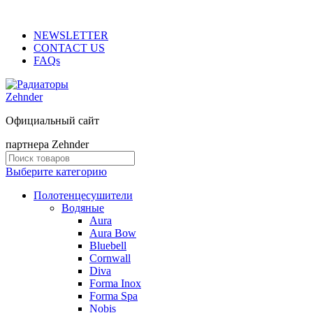
ADD ANYTHING HERE OR JUST REMOVE IT…
NEWSLETTER
CONTACT US
FAQs
Официальный сайт
партнера Zehnder
Выберите категорию
Полотенцесушители
Водяные
Aura
Aura Bow
Bluebell
Cornwall
Diva
Forma Inox
Forma Spa
Nobis