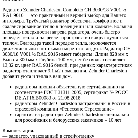
Радиатор Zehnder Charleston Completto CH 3030/18 V001 ½
RAL 9016 — это практичный и верный выбор для Вашего
интерьера. Трубчатый радиатор обеспечит комфортное и
сбалансированное тепло в помещении или комнате. Большая
площадь поверхности нагрева радиатора, очень быстро
передает тепло и нагревает пространство вокруг лучистым
теплом. Благодаря такой передаче тепла, исключается
движение пыли с потоками нагретого воздуха. Радиатор CH
3030/18 V001 ½ RAL 9016 имеет габариты: Длина 828 мм х
Высота 300 мм х Глубина 100 мм, вес без воды составляет
13,32 кг, цвет RAL 9016 белый, при данных характеристиках
радиатор отапливает 9,1 м2 помещения. Zehnder Charleston
добавит уюта и тепла в ваш дом.
радиаторы прошли обязательную сертификацию на
соответствие ГОСТ 31311-2005, сертификат № POCC
DE.АГ16.В00083 от 21.08.2018
радиаторы Zehnder Charleston застрахованы в России в
страховой компании «Ренессанс Страхование»
гарантия на радиаторы Zehnder Charleston специально
для российских и белорусских заказчиков – 10 лет
Комплектация:
— радиатор, упакованный в стрейч-пленку