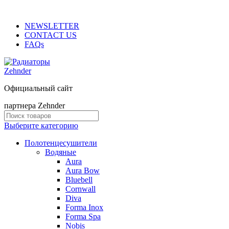
ADD ANYTHING HERE OR JUST REMOVE IT…
NEWSLETTER
CONTACT US
FAQs
Официальный сайт
партнера Zehnder
Выберите категорию
Полотенцесушители
Водяные
Aura
Aura Bow
Bluebell
Cornwall
Diva
Forma Inox
Forma Spa
Nobis