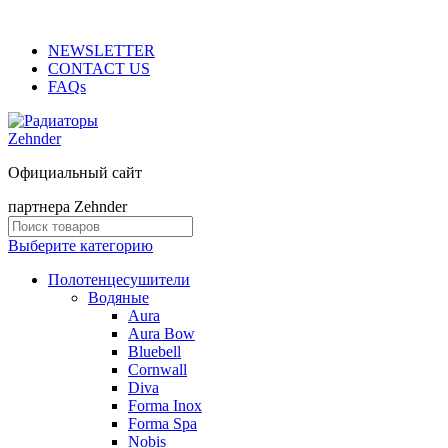
ADD ANYTHING HERE OR JUST REMOVE IT…
NEWSLETTER
CONTACT US
FAQs
Официальный сайт
партнера Zehnder
Выберите категорию
Полотенцесушители
Водяные
Aura
Aura Bow
Bluebell
Cornwall
Diva
Forma Inox
Forma Spa
Nobis