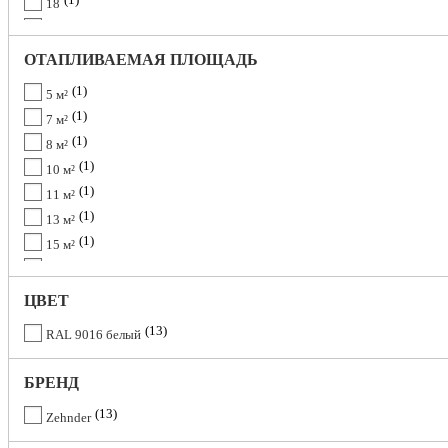
18
1
20
1
22
ОТАПЛИВАЕМАЯ ПЛОЩАДЬ
1
24
1
5 м²
1
26
1
7 м²
1
28
1
8 м²
1
30
1
10 м²
1
11 м²
1
13 м²
1
15 м²
1
16 м²
1
18 м²
ЦВЕТ
1
20 м²
13
RAL 9016 белый
1
21 м²
1
23 м²
БРЕНД
1
24 м²
13
Zehnder