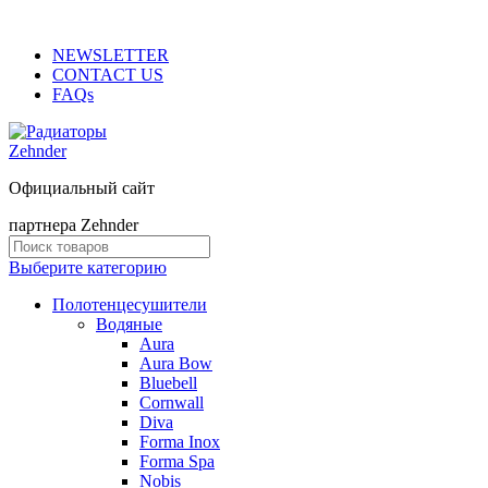
ADD ANYTHING HERE OR JUST REMOVE IT…
NEWSLETTER
CONTACT US
FAQs
Официальный сайт
партнера Zehnder
Выберите категорию
Полотенцесушители
Водяные
Aura
Aura Bow
Bluebell
Cornwall
Diva
Forma Inox
Forma Spa
Nobis