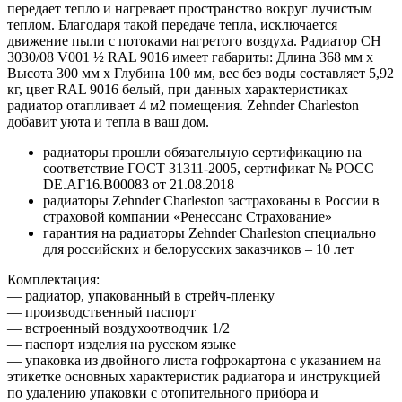
передает тепло и нагревает пространство вокруг лучистым
теплом. Благодаря такой передаче тепла, исключается
движение пыли с потоками нагретого воздуха. Радиатор CH
3030/08 V001 ½ RAL 9016 имеет габариты: Длина 368 мм х
Высота 300 мм х Глубина 100 мм, вес без воды составляет 5,92
кг, цвет RAL 9016 белый, при данных характеристиках
радиатор отапливает 4 м2 помещения. Zehnder Charleston
добавит уюта и тепла в ваш дом.
радиаторы прошли обязательную сертификацию на
соответствие ГОСТ 31311-2005, сертификат № POCC
DE.АГ16.В00083 от 21.08.2018
радиаторы Zehnder Charleston застрахованы в России в
страховой компании «Ренессанс Страхование»
гарантия на радиаторы Zehnder Charleston специально
для российских и белорусских заказчиков – 10 лет
Комплектация:
— радиатор, упакованный в стрейч-пленку
— производственный паспорт
— встроенный воздухоотводчик 1/2
— паспорт изделия на русском языке
— упаковка из двойного листа гофрокартона с указанием на
этикетке основных характеристик радиатора и инструкцией
по удалению упаковки с отопительного прибора и