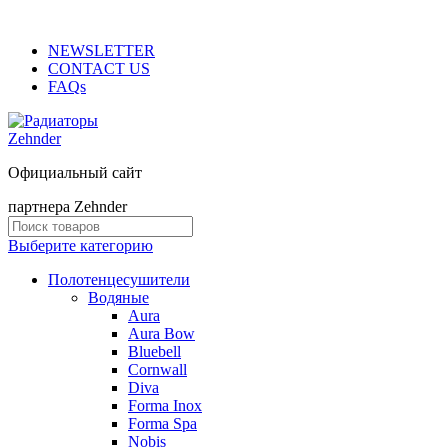
ADD ANYTHING HERE OR JUST REMOVE IT…
NEWSLETTER
CONTACT US
FAQs
Официальный сайт
партнера Zehnder
Выберите категорию
Полотенцесушители
Водяные
Aura
Aura Bow
Bluebell
Cornwall
Diva
Forma Inox
Forma Spa
Nobis