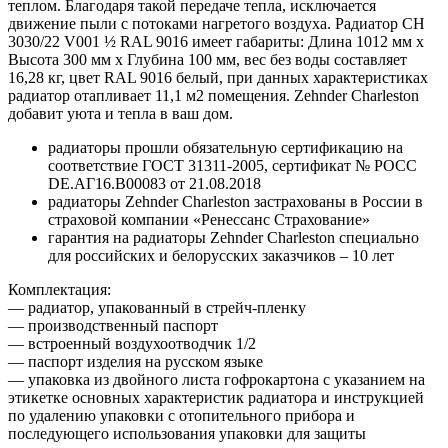
теплом. Благодаря такой передаче тепла, исключается
движение пыли с потоками нагретого воздуха. Радиатор CH
3030/22 V001 ½ RAL 9016 имеет габариты: Длина 1012 мм х
Высота 300 мм х Глубина 100 мм, вес без воды составляет
16,28 кг, цвет RAL 9016 белый, при данных характеристиках
радиатор отапливает 11,1 м2 помещения. Zehnder Charleston
добавит уюта и тепла в ваш дом.
радиаторы прошли обязательную сертификацию на
соответствие ГОСТ 31311-2005, сертификат № POCC
DE.АГ16.В00083 от 21.08.2018
радиаторы Zehnder Charleston застрахованы в России в
страховой компании «Ренессанс Страхование»
гарантия на радиаторы Zehnder Charleston специально
для российских и белорусских заказчиков – 10 лет
Комплектация:
— радиатор, упакованный в стрейч-пленку
— производственный паспорт
— встроенный воздухоотводчик 1/2
— паспорт изделия на русском языке
— упаковка из двойного листа гофрокартона с указанием на
этикетке основных характеристик радиатора и инструкцией
по удалению упаковки с отопительного прибора и
последующего использования упаковки для защиты