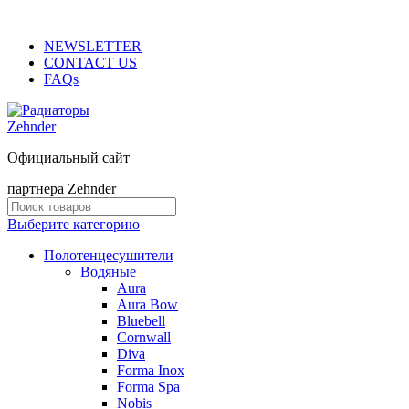
ADD ANYTHING HERE OR JUST REMOVE IT…
NEWSLETTER
CONTACT US
FAQs
Официальный сайт
партнера Zehnder
Выберите категорию
Полотенцесушители
Водяные
Aura
Aura Bow
Bluebell
Cornwall
Diva
Forma Inox
Forma Spa
Nobis