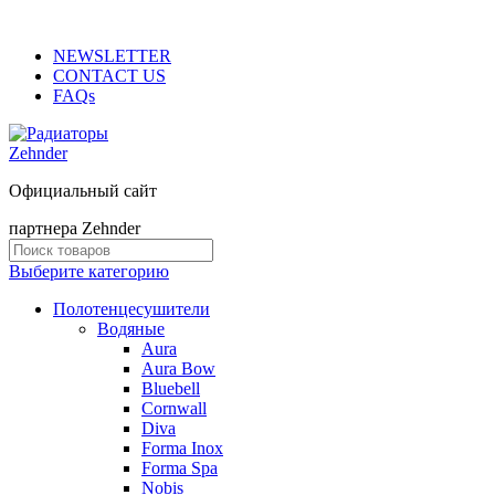
ADD ANYTHING HERE OR JUST REMOVE IT…
NEWSLETTER
CONTACT US
FAQs
Официальный сайт
партнера Zehnder
Выберите категорию
Полотенцесушители
Водяные
Aura
Aura Bow
Bluebell
Cornwall
Diva
Forma Inox
Forma Spa
Nobis