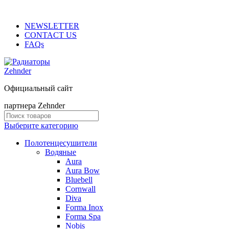
ADD ANYTHING HERE OR JUST REMOVE IT…
NEWSLETTER
CONTACT US
FAQs
Официальный сайт
партнера Zehnder
Выберите категорию
Полотенцесушители
Водяные
Aura
Aura Bow
Bluebell
Cornwall
Diva
Forma Inox
Forma Spa
Nobis