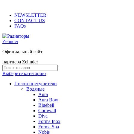
ADD ANYTHING HERE OR JUST REMOVE IT…
NEWSLETTER
CONTACT US
FAQs
Официальный сайт
партнера Zehnder
Выберите категорию
Полотенцесушители
Водяные
Aura
Aura Bow
Bluebell
Cornwall
Diva
Forma Inox
Forma Spa
Nobis