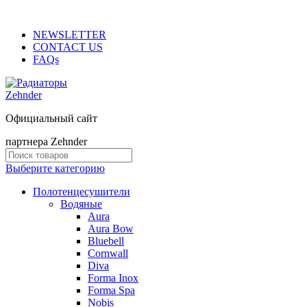
ADD ANYTHING HERE OR JUST REMOVE IT…
NEWSLETTER
CONTACT US
FAQs
Официальный сайт
партнера Zehnder
Выберите категорию
Полотенцесушители
Водяные
Aura
Aura Bow
Bluebell
Cornwall
Diva
Forma Inox
Forma Spa
Nobis