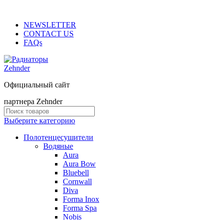
ADD ANYTHING HERE OR JUST REMOVE IT…
NEWSLETTER
CONTACT US
FAQs
Официальный сайт
партнера Zehnder
Выберите категорию
Полотенцесушители
Водяные
Aura
Aura Bow
Bluebell
Cornwall
Diva
Forma Inox
Forma Spa
Nobis