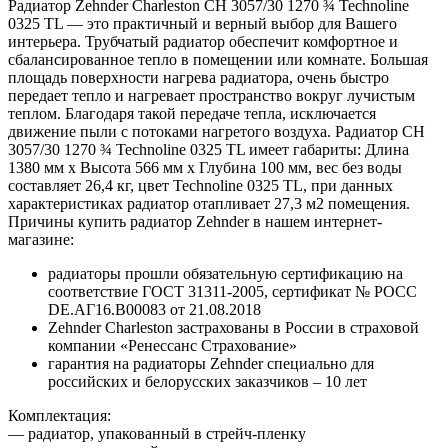
Радиатор Zehnder Charleston CH 3057/30 1270 ¾ Technoline
0325 TL — это практичный и верный выбор для Вашего
интерьера. Трубчатый радиатор обеспечит комфортное и
сбалансированное тепло в помещении или комнате. Большая
площадь поверхности нагрева радиатора, очень быстро
передает тепло и нагревает пространство вокруг лучистым
теплом. Благодаря такой передаче тепла, исключается
движение пыли с потоками нагретого воздуха. Радиатор CH
3057/30 1270 ¾ Technoline 0325 TL имеет габариты: Длина
1380 мм х Высота 566 мм х Глубина 100 мм, вес без воды
составляет 26,4 кг, цвет Technoline 0325 TL, при данных
характеристиках радиатор отапливает 27,3 м2 помещения.
Причины купить радиатор Zehnder в нашем интернет-
магазине:
радиаторы прошли обязательную сертификацию на
соответствие ГОСТ 31311-2005, сертификат № POCC
DE.АГ16.В00083 от 21.08.2018
Zehnder Charleston застрахованы в России в страховой
компании «Ренессанс Страхование»
гарантия на радиаторы Zehnder специально для
российских и белорусских заказчиков – 10 лет
Комплектация:
— радиатор, упакованный в стрейч-пленку