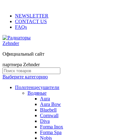
ADD ANYTHING HERE OR JUST REMOVE IT…
NEWSLETTER
CONTACT US
FAQs
Официальный сайт
партнера Zehnder
Выберите категорию
Полотенцесушители
Водяные
Aura
Aura Bow
Bluebell
Cornwall
Diva
Forma Inox
Forma Spa
Nobis