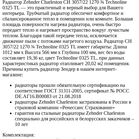
Радиатор Zehnder Charleston CH 3057/22 1270 ¾ Technoline
0325 TL — это практичный и верный выбор для Вашего
интерьера. Трубчатый радиатор обеспечит комфортное и
сбалансированное тепло в помещении или комнате. Большая
площадь поверхности нагрева радиатора, очень быстро
передает тепло и нагревает пространство вокруг лучистым
теплом. Благодаря такой передаче тепла, исключается
движение пыли с потоками нагретого воздуха. Радиатор CH
3057/22 1270 ¾ Technoline 0325 TL имеет габариты: Длина
1012 мм х Высота 566 мм х Глубина 100 мм, вес без воды
составляет 19,36 кг, цвет Technoline 0325 TL, при данных
характеристиках радиатор отапливает 20,02 м2 помещения.
Причины купить радиатор Зендер в нашем интернет-
магазине:
радиаторы прошли обязательную сертификацию на
соответствие ГОСТ 31311-2005, сертификат № POCC
DE.АГ16.В00083 от 21.08.2018
радиаторы Zehnder Charleston застрахованы в России в
страховой компании «Ренессанс Страхование»
гарантия на стальные радиаторы Zehnder Charleston
специально для российских и белорусских заказчиков –
10 лет
Комплектация: