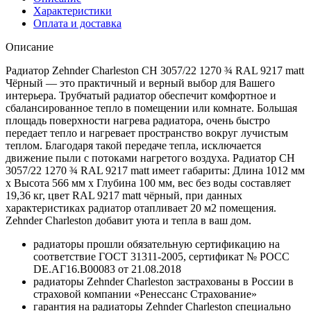
RAL
Характеристики
9217
Оплата и доставка
matt
Чёрный
Описание
Радиатор Zehnder Charleston CH 3057/22 1270 ¾ RAL 9217 matt
Чёрный — это практичный и верный выбор для Вашего
интерьера. Трубчатый радиатор обеспечит комфортное и
сбалансированное тепло в помещении или комнате. Большая
площадь поверхности нагрева радиатора, очень быстро
передает тепло и нагревает пространство вокруг лучистым
теплом. Благодаря такой передаче тепла, исключается
движение пыли с потоками нагретого воздуха. Радиатор CH
3057/22 1270 ¾ RAL 9217 matt имеет габариты: Длина 1012 мм
х Высота 566 мм х Глубина 100 мм, вес без воды составляет
19,36 кг, цвет RAL 9217 matt чёрный, при данных
характеристиках радиатор отапливает 20 м2 помещения.
Zehnder Charleston добавит уюта и тепла в ваш дом.
радиаторы прошли обязательную сертификацию на
соответствие ГОСТ 31311-2005, сертификат № POCC
DE.АГ16.В00083 от 21.08.2018
радиаторы Zehnder Charleston застрахованы в России в
страховой компании «Ренессанс Страхование»
гарантия на радиаторы Zehnder Charleston специально