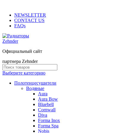
ADD ANYTHING HERE OR JUST REMOVE IT…
NEWSLETTER
CONTACT US
FAQs
Официальный сайт
партнера Zehnder
Выберите категорию
Полотенцесушители
Водяные
Aura
Aura Bow
Bluebell
Cornwall
Diva
Forma Inox
Forma Spa
Nobis