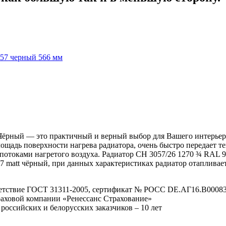
57 черный 566 мм
t Чёрный — это практичный и верный выбор для Вашего интерьер
щадь поверхности нагрева радиатора, очень быстро передает те
 потоками нагретого воздуха. Радиатор CH 3057/26 1270 ¾ RAL 9
17 matt чёрный, при данных характеристиках радиатор отапливает
етствие ГОСТ 31311-2005, сертификат № POCC DE.АГ16.В00083 
траховой компании «Ренессанс Страхование»
 российских и белорусских заказчиков – 10 лет