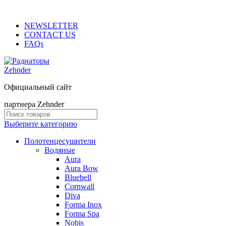
ADD ANYTHING HERE OR JUST REMOVE IT…
NEWSLETTER
CONTACT US
FAQs
Официальный сайт
партнера Zehnder
Выберите категорию
Полотенцесушители
Водяные
Aura
Aura Bow
Bluebell
Cornwall
Diva
Forma Inox
Forma Spa
Nobis