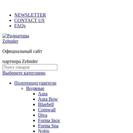
ADD ANYTHING HERE OR JUST REMOVE IT…
NEWSLETTER
CONTACT US
FAQs
Официальный сайт
партнера Zehnder
Выберите категорию
Полотенцесушители
Водяные
Aura
Aura Bow
Bluebell
Cornwall
Diva
Forma Inox
Forma Spa
Nobis