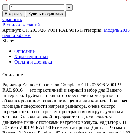
В корзину
Купить в один клик
Сравнить
В список желаний
Артикул:
CH 2035/26 V001 RAL 9016
Категория:
Модель 2035
белый 342 мм
Share:
Описание
Характеристики
Оплата и доставка
Описание
Радиатор Zehnder Charleston Completto CH 2035/26 V001 ½
RAL 9016 — это практичный и верный выбор для Вашего
интерьера. Трубчатый радиатор обеспечит комфортное и
сбалансированное тепло в помещении или комнате. Большая
площадь поверхности нагрева радиатора, очень быстро
передает тепло и нагревает пространство вокруг лучистым
теплом. Благодаря такой передаче тепла, исключается
движение пыли с потоками нагретого воздуха. Радиатор CH
2035/26 V001 ½ RAL 9016 имеет габариты: Длина 1196 мм х
Высота 342 мм х Глубина 62 мм, вес без воды составляет 14,82