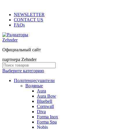
ADD ANYTHING HERE OR JUST REMOVE IT…
NEWSLETTER
CONTACT US
FAQs
Официальный сайт
партнера Zehnder
Выберите категорию
Полотенцесушители
Водяные
Aura
Aura Bow
Bluebell
Cornwall
Diva
Forma Inox
Forma Spa
Nobis