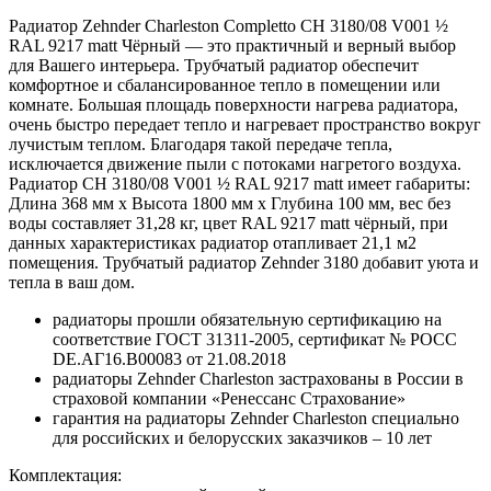
Радиатор Zehnder Charleston Completto CH 3180/08 V001 ½
RAL 9217 matt Чёрный — это практичный и верный выбор
для Вашего интерьера. Трубчатый радиатор обеспечит
комфортное и сбалансированное тепло в помещении или
комнате. Большая площадь поверхности нагрева радиатора,
очень быстро передает тепло и нагревает пространство вокруг
лучистым теплом. Благодаря такой передаче тепла,
исключается движение пыли с потоками нагретого воздуха.
Радиатор CH 3180/08 V001 ½ RAL 9217 matt имеет габариты:
Длина 368 мм х Высота 1800 мм х Глубина 100 мм, вес без
воды составляет 31,28 кг, цвет RAL 9217 matt чёрный, при
данных характеристиках радиатор отапливает 21,1 м2
помещения. Трубчатый радиатор Zehnder 3180 добавит уюта и
тепла в ваш дом.
радиаторы прошли обязательную сертификацию на
соответствие ГОСТ 31311-2005, сертификат № POCC
DE.АГ16.В00083 от 21.08.2018
радиаторы Zehnder Charleston застрахованы в России в
страховой компании «Ренессанс Страхование»
гарантия на радиаторы Zehnder Charleston специально
для российских и белорусских заказчиков – 10 лет
Комплектация: