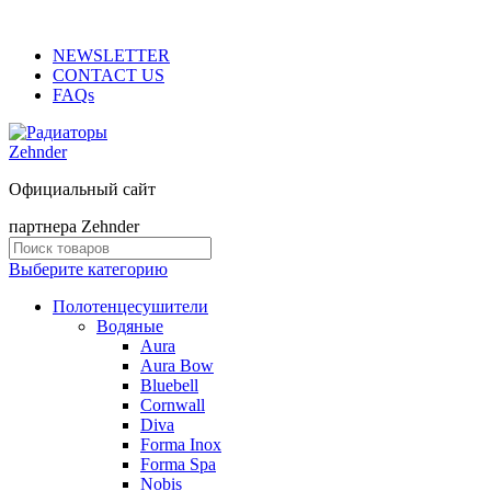
ADD ANYTHING HERE OR JUST REMOVE IT…
NEWSLETTER
CONTACT US
FAQs
Официальный сайт
партнера Zehnder
Выберите категорию
Полотенцесушители
Водяные
Aura
Aura Bow
Bluebell
Cornwall
Diva
Forma Inox
Forma Spa
Nobis