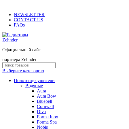
ADD ANYTHING HERE OR JUST REMOVE IT…
NEWSLETTER
CONTACT US
FAQs
Официальный сайт
партнера Zehnder
Выберите категорию
Полотенцесушители
Водяные
Aura
Aura Bow
Bluebell
Cornwall
Diva
Forma Inox
Forma Spa
Nobis