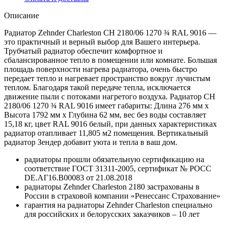
Описание
Радиатор Zehnder Charleston CH 2180/06 1270 ¾ RAL 9016 —
это практичный и верный выбор для Вашего интерьера.
Трубчатый радиатор обеспечит комфортное и
сбалансированное тепло в помещении или комнате. Большая
площадь поверхности нагрева радиатора, очень быстро
передает тепло и нагревает пространство вокруг лучистым
теплом. Благодаря такой передаче тепла, исключается
движение пыли с потоками нагретого воздуха. Радиатор CH
2180/06 1270 ¾ RAL 9016 имеет габариты: Длина 276 мм х
Высота 1792 мм х Глубина 62 мм, вес без воды составляет
15,18 кг, цвет RAL 9016 белый, при данных характеристиках
радиатор отапливает 11,805 м2 помещения. Вертикальный
радиатор Зендер добавит уюта и тепла в ваш дом.
радиаторы прошли обязательную сертификацию на
соответствие ГОСТ 31311-2005, сертификат № POCC
DE.АГ16.В00083 от 21.08.2018
радиаторы Zehnder Charleston 2180 застрахованы в
России в страховой компании «Ренессанс Страхование»
гарантия на радиаторы Zehnder Charleston специально
для российских и белорусских заказчиков – 10 лет