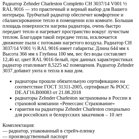
Радиатор Zehnder Charleston Completto CH 3037/14 V001 ½
RAL 9016 — это практичный и верный выбор для Вашего
интерьера. Трубчатый радиатор обеспечит комфортное и
сбалансированное тепло в помещении или комнате. Большая
площадь поверхности нагрева радиатора, очень быстро
передает тепло и нагревает пространство вокруг лучистым
теплом. Благодаря такой передаче тепла, исключается
движение пыли с потоками нагретого воздуха. Радиатор CH
3037/14 V001 ½ RAL 9016 имеет габариты: Длина 644 мм х
Высота 366 мм х Глубина 100 мм, вес без воды составляет
12,46 кг, цвет RAL 9016 белый, при данных характеристиках
радиатор отапливает 8,5225 м2 помещения. Радиатор Zehnder
3037 добавит уюта и тепла в ваш дом.
радиаторы прошли обязательную сертификацию на
соответствие ГОСТ 31311-2005, сертификат № POCC
DE.АГ16.В00083 от 21.08.2018
радиаторы Zehnder Charleston застрахованы в России в
страховой компании «Ренессанс Страхование»
гарантия на радиаторы Zehnder Charleston специально
для российских и белорусских заказчиков – 10 лет
Комплектация:
— радиатор, упакованный в стрейч-пленку
— производственный паспорт