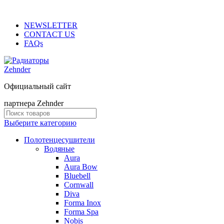
ADD ANYTHING HERE OR JUST REMOVE IT…
NEWSLETTER
CONTACT US
FAQs
Официальный сайт
партнера Zehnder
Выберите категорию
Полотенцесушители
Водяные
Aura
Aura Bow
Bluebell
Cornwall
Diva
Forma Inox
Forma Spa
Nobis