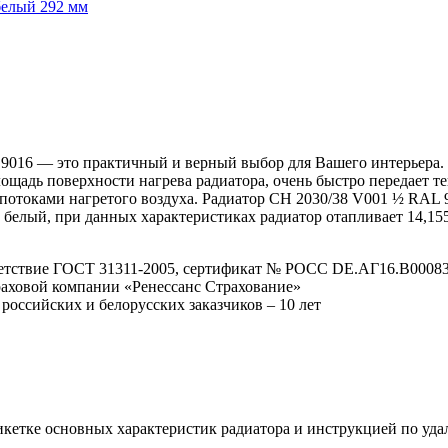
белый 292 мм
L 9016 — это практичный и верный выбор для Вашего интерьера.
щадь поверхности нагрева радиатора, очень быстро передает те
 потоками нагретого воздуха. Радиатор CH 2030/38 V001 ½ RAL 
16 белый, при данных характеристиках радиатор отапливает 14,15
етствие ГОСТ 31311-2005, сертификат № POCC DE.АГ16.В00083 
траховой компании «Ренессанс Страхование»
 российских и белорусских заказчиков – 10 лет
тикетке основных характеристик радиатора и инструкцией по уд