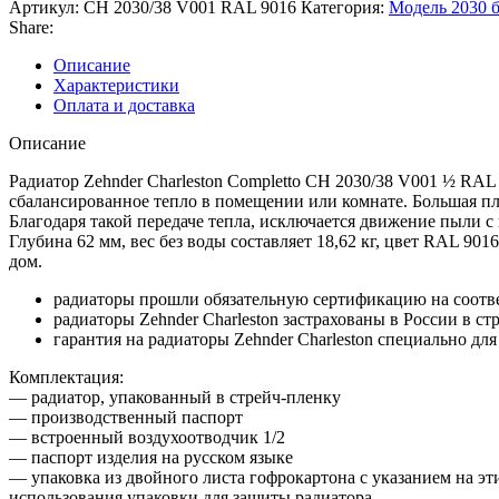
Артикул:
CH 2030/38 V001 RAL 9016
Категория:
Модель 2030 
Completto
Share:
CH
2030/38
Описание
V001
Характеристики
½
Оплата и доставка
RAL
9016
Описание
Радиатор Zehnder Charleston Completto CH 2030/38 V001 ½ RA
сбалансированное тепло в помещении или комнате. Большая пло
Благодаря такой передаче тепла, исключается движение пыли с
Глубина 62 мм, вес без воды составляет 18,62 кг, цвет RAL 90
дом.
радиаторы прошли обязательную сертификацию на соотв
радиаторы Zehnder Charleston застрахованы в России в с
гарантия на радиаторы Zehnder Charleston специально для
Комплектация:
— радиатор, упакованный в стрейч-пленку
— производственный паспорт
— встроенный воздухоотводчик 1/2
— паспорт изделия на русском языке
— упаковка из двойного листа гофрокартона с указанием на э
использования упаковки для защиты радиатора.