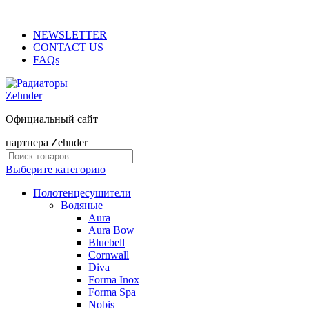
0
0
0
ADD ANYTHING HERE OR JUST REMOVE IT…
NEWSLETTER
CONTACT US
FAQs
Официальный сайт
партнера Zehnder
Выберите категорию
Полотенцесушители
Водяные
Aura
Aura Bow
Bluebell
Cornwall
Diva
Forma Inox
Forma Spa
Nobis