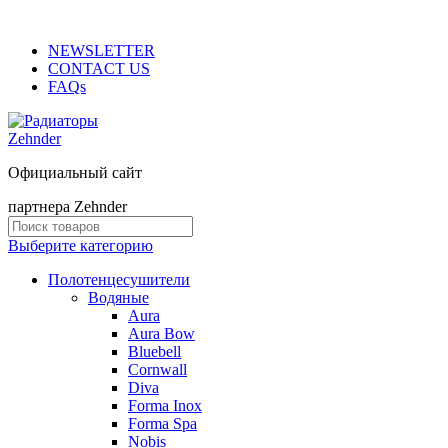
ADD ANYTHING HERE OR JUST REMOVE IT…
NEWSLETTER
CONTACT US
FAQs
Официальный сайт
партнера Zehnder
Выберите категорию
Полотенцесушители
Водяные
Aura
Aura Bow
Bluebell
Cornwall
Diva
Forma Inox
Forma Spa
Nobis