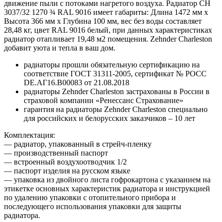
движение пыли с потоками нагретого воздуха. Радиатор CH
3037/32 1270 ¾ RAL 9016 имеет габариты: Длина 1472 мм х
Высота 366 мм х Глубина 100 мм, вес без воды составляет
28,48 кг, цвет RAL 9016 белый, при данных характеристиках
радиатор отапливает 19,48 м2 помещения. Zehnder Charleston
добавит уюта и тепла в ваш дом.
радиаторы прошли обязательную сертификацию на
соответствие ГОСТ 31311-2005, сертификат № POCC
DE.АГ16.В00083 от 21.08.2018
радиаторы Zehnder Charleston застрахованы в России в
страховой компании «Ренессанс Страхование»
гарантия на радиаторы Zehnder Charleston специально
для российских и белорусских заказчиков – 10 лет
Комплектация:
— радиатор, упакованный в стрейч-пленку
— производственный паспорт
— встроенный воздухоотводчик 1/2
— паспорт изделия на русском языке
— упаковка из двойного листа гофрокартона с указанием на
этикетке основных характеристик радиатора и инструкцией
по удалению упаковки с отопительного прибора и
последующего использования упаковки для защиты
радиатора.