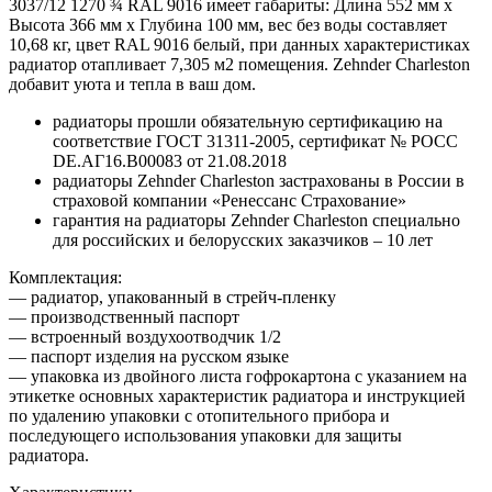
3037/12 1270 ¾ RAL 9016 имеет габариты: Длина 552 мм х
Высота 366 мм х Глубина 100 мм, вес без воды составляет
10,68 кг, цвет RAL 9016 белый, при данных характеристиках
радиатор отапливает 7,305 м2 помещения. Zehnder Charleston
добавит уюта и тепла в ваш дом.
радиаторы прошли обязательную сертификацию на
соответствие ГОСТ 31311-2005, сертификат № POCC
DE.АГ16.В00083 от 21.08.2018
радиаторы Zehnder Charleston застрахованы в России в
страховой компании «Ренессанс Страхование»
гарантия на радиаторы Zehnder Charleston специально
для российских и белорусских заказчиков – 10 лет
Комплектация:
— радиатор, упакованный в стрейч-пленку
— производственный паспорт
— встроенный воздухоотводчик 1/2
— паспорт изделия на русском языке
— упаковка из двойного листа гофрокартона с указанием на
этикетке основных характеристик радиатора и инструкцией
по удалению упаковки с отопительного прибора и
последующего использования упаковки для защиты
радиатора.