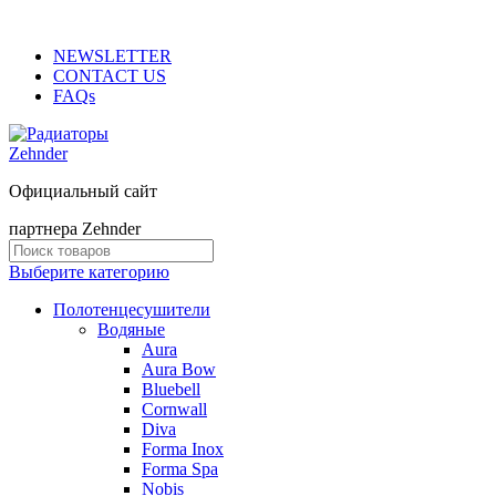
ADD ANYTHING HERE OR JUST REMOVE IT…
NEWSLETTER
CONTACT US
FAQs
Официальный сайт
партнера Zehnder
Выберите категорию
Полотенцесушители
Водяные
Aura
Aura Bow
Bluebell
Cornwall
Diva
Forma Inox
Forma Spa
Nobis