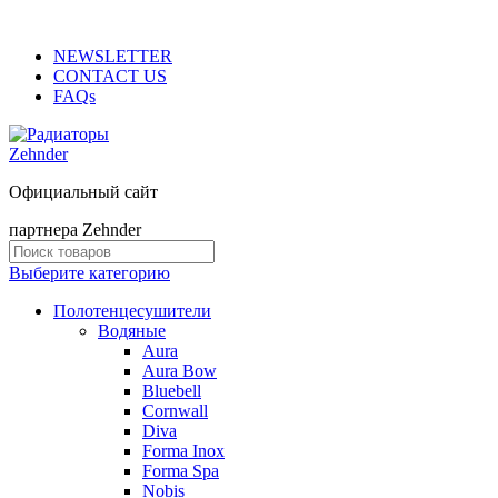
ADD ANYTHING HERE OR JUST REMOVE IT…
NEWSLETTER
CONTACT US
FAQs
Официальный сайт
партнера Zehnder
Выберите категорию
Полотенцесушители
Водяные
Aura
Aura Bow
Bluebell
Cornwall
Diva
Forma Inox
Forma Spa
Nobis