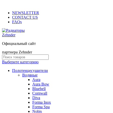
ADD ANYTHING HERE OR JUST REMOVE IT…
NEWSLETTER
CONTACT US
FAQs
Официальный сайт
партнера Zehnder
Выберите категорию
Полотенцесушители
Водяные
Aura
Aura Bow
Bluebell
Cornwall
Diva
Forma Inox
Forma Spa
Nobis