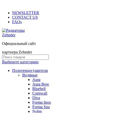
ADD ANYTHING HERE OR JUST REMOVE IT…
NEWSLETTER
CONTACT US
FAQs
Официальный сайт
партнера Zehnder
Выберите категорию
Полотенцесушители
Водяные
Aura
Aura Bow
Bluebell
Cornwall
Diva
Forma Inox
Forma Spa
Nobis