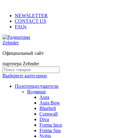
ADD ANYTHING HERE OR JUST REMOVE IT…
NEWSLETTER
CONTACT US
FAQs
Официальный сайт
партнера Zehnder
Выберите категорию
Полотенцесушители
Водяные
Aura
Aura Bow
Bluebell
Cornwall
Diva
Forma Inox
Forma Spa
Nobis