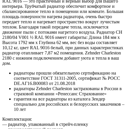
RAL 9016 — это практичный и верный выбор для Вашего
интерьера. Трубчатый радиатор обеспечит комфортное и
сбалансированное тепло в помещении или комнате. Большая
площадь поверхности нагрева радиатора, очень быстро
передает тепло и нагревает пространство вокруг лучистым
теплом. Благодаря такой передаче тепла, исключается
движение пыли с потоками нагретого воздуха. Радиатор CH
2180/04 V001 ½ RAL 9016 имеет габариты: Длина 184 мм х
Высота 1792 мм х Глубина 62 мм, вес без воды составляет
10,12 кг, цвет RAL 9016 белый, при данных характеристиках
радиатор отапливает 7,87 м2 помещения. Zehnder Charleston
2180 с нижним подключением добавит уюта и тепла в ваш
дом.
радиаторы прошли обязательную сертификацию на
соответствие ГОСТ 31311-2005, сертификат № POCC
DE.АГ16.В00083 от 21.08.2018
радиаторы Zehnder Charleston застрахованы в России в
страховой компании «Ренессанс Страхование»
гарантия на все радиаторы из каталога Зендер
специально для российских и белорусских заказчиков –
10 лет
Комплектация:
— радиатор, упакованный в стрейч-пленку