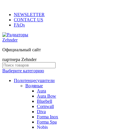
ADD ANYTHING HERE OR JUST REMOVE IT…
NEWSLETTER
CONTACT US
FAQs
Официальный сайт
партнера Zehnder
Выберите категорию
Полотенцесушители
Водяные
Aura
Aura Bow
Bluebell
Cornwall
Diva
Forma Inox
Forma Spa
Nobis