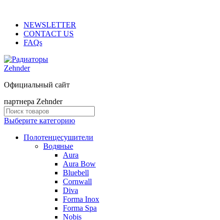
ADD ANYTHING HERE OR JUST REMOVE IT…
NEWSLETTER
CONTACT US
FAQs
Официальный сайт
партнера Zehnder
Выберите категорию
Полотенцесушители
Водяные
Aura
Aura Bow
Bluebell
Cornwall
Diva
Forma Inox
Forma Spa
Nobis